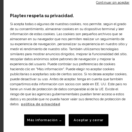
Continuar sin aceptar
Playtex respeta su privacidad.
Si acepta todas o algunas de nuestras cookies, nos permite, según el grado
Eco-responsable
Eco-responsable
de su consentimiento, almacenar cookies en su dispositivo terminal y leer
información de estas cookies. Las cookies son pequeños archivos que se
€44,49
€44,49
almacenan en su navegador que nos permiten realizar un seguimiento de
Sujetador spacer sin aros beige
Sujetador spacer sin aros negro
su experiencia de navegación, personalizar su experiencia en nuestro sitio y
Flower Elegance Reciclado
Flower Elegance Reciclado
medir el rendimiento de nuestro sitio. También utilizamos tecnologías
similares para mostrar anuncios dirigidos, mejorar la funcionalidad del sitio,
recopilar datos anónimos sobre patrones de navegación y mejorar la
experiencia del usuario. Puede controlar sus preferencias de cookies
haciendo clic en "Más información". Puede elegir no aceptar cookies
publicitarias o aceptarlas solo de ciertos socios. Si no desea aceptar cookies,
puede desactivar su uso. Antes de aceptar, tenga en cuenta que también
compartimos esta información con socios con sede en EE. UU. Este país no
tiene un nivel de protección de datos comparable al de la UE. Existe el
riesgo de que las agencias gubernamentales puedan tener acceso a estos
datos y es posible que no pueda hacer valer sus derechos de protección de
datos.
política de privacidad
Más información →
Aceptar y cerrar