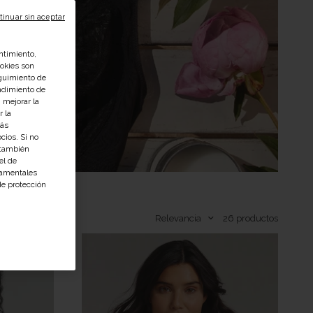
tinuar sin aceptar
ntimiento,
ookies son
guimiento de
endimiento de
 mejorar la
r la
Más
cios. Si no
 también
el de
namentales
de protección
Relevancia
26
productos