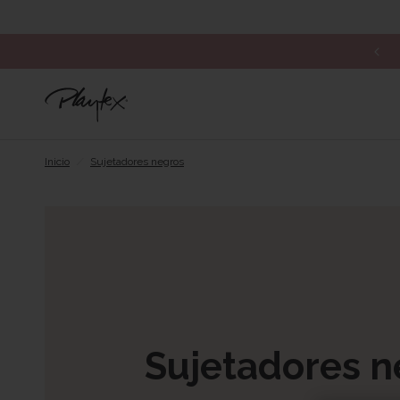
ÚLTIMOS DESCUENTOS: rebajas hasta -60%*
Inicio
/
Sujetadores negros
Sujetadores n