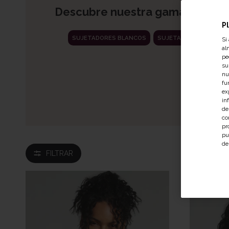
Descubre nuestra gama de suje
P
SUJETADORES BLANCOS
SUJETADORES DE COLO
Si
al
pe
su
nu
fu
ex
in
de
co
pr
pu
de
FILTRAR