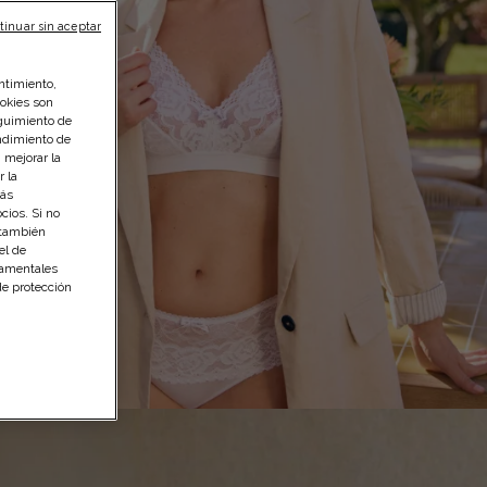
tinuar sin aceptar
ntimiento,
ookies son
guimiento de
endimiento de
 mejorar la
r la
Más
cios. Si no
 también
el de
namentales
de protección