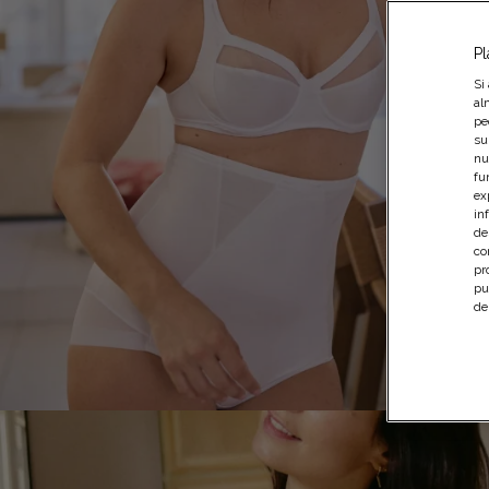
Pl
Si
al
pe
su
nu
fu
ex
in
de
co
pr
pu
de