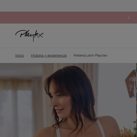
Inicio
/
Historia y experiencia
/
Redescubrir Playtex