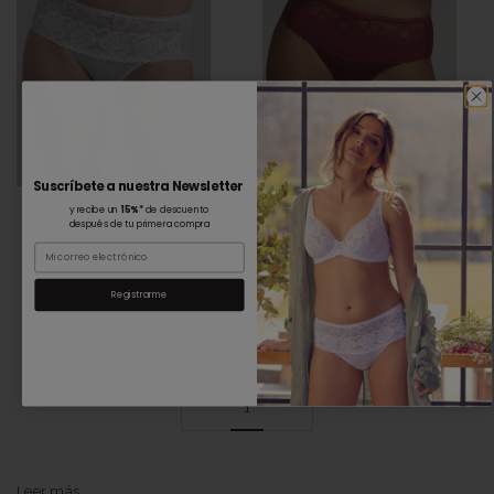
Suscríbete a nuestra Newsletter
y recibe un
15%*
de descuento
después de tu primera compra
Email
Registrarme
1
Expand