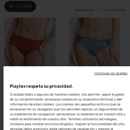
FILTRAR
Relevancia
10
productos
Continuar sin aceptar
Playtex respeta su privacidad.
Si acepta todas o algunas de nuestras cookies, nos permite, según el grado
de su consentimiento, almacenar cookies en su dispositivo terminal y leer
información de estas cookies. Las cookies son pequeños archivos que se
almacenan en su navegador que nos permiten realizar un seguimiento de
su experiencia de navegación, personalizar su experiencia en nuestro sitio y
medir el rendimiento de nuestro sitio. También utilizamos tecnologías
similares para mostrar anuncios dirigidos, mejorar la funcionalidad del sitio,
recopilar datos anónimos sobre patrones de navegación y mejorar la