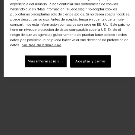
experiencia del usuario. Puede controlar sus preferencias de cookies
haciendo clic en "Más información". Puede elegir no aceptar cookies
publicitarias o aceptarlas solo de ciertos socios. Si no desea aceptar cookies,
puede desactivar su uso. Antes de aceptar, tenga en cuenta que también
compartimos esta información con socios con sede en EE. UU. Este país no
tiene un nivel de protección de datos comparable al de la UE. Existe el
riesgo de que las agencias gubernamentales puedan tener acceso a estos
datos y es posible que no pueda hacer valer sus derechos de protección de
datos.
política de privacidad
Más información →
Aceptar y cerrar