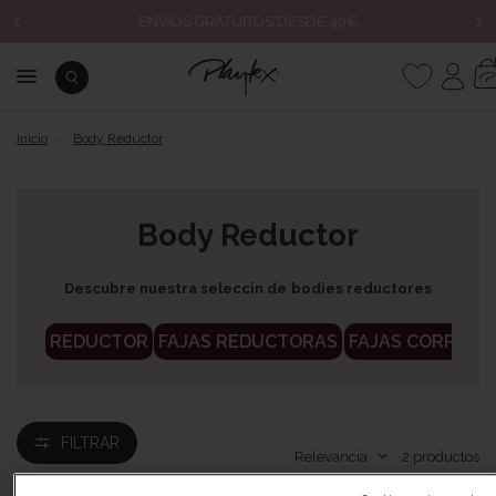
ENVÍOS GRATUITOS DESDE 49€
Inicio
/
Body Reductor
Body Reductor
Descubre nuestra seleccin de bodies reductores
REDUCTOR
FAJAS REDUCTORAS
FAJAS CORPIÑAS
FILTRAR
Relevancia
2
productos