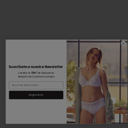
Suscríbete a nuestra Newsletter
y recibe un
15%*
de descuento
después de tu primera compra
Email
Registrarme