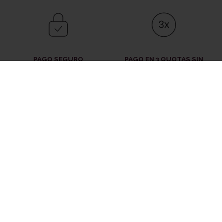
PAGO SEGURO
PAGO EN 3 QUOTAS SIN
Compra con tranquilidad
COMISIONES
Para más flexibilidad
ENTREGA RÁPIDA
DEVOLUCIONES
Envíos gratis a partir de 49
€
30 días para cambiar de opinión