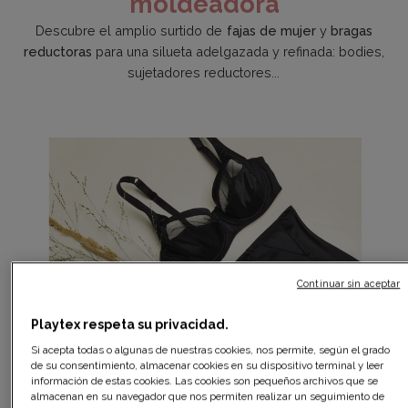
moldeadora
Descubre el amplio surtido de
fajas de mujer
y
bragas
reductoras
para una silueta adelgazada y refinada: bodies,
sujetadores reductores...
Continuar sin aceptar
Playtex respeta su privacidad.
Si acepta todas o algunas de nuestras cookies, nos permite, según el grado
de su consentimiento, almacenar cookies en su dispositivo terminal y leer
información de estas cookies. Las cookies son pequeños archivos que se
almacenan en su navegador que nos permiten realizar un seguimiento de