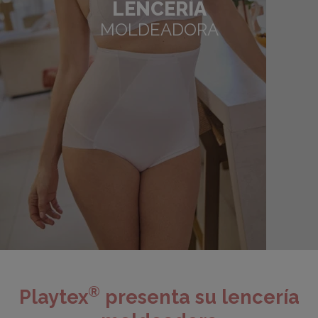
LENCERÍA
MOLDEADORA
®
Playtex
presenta su lencería