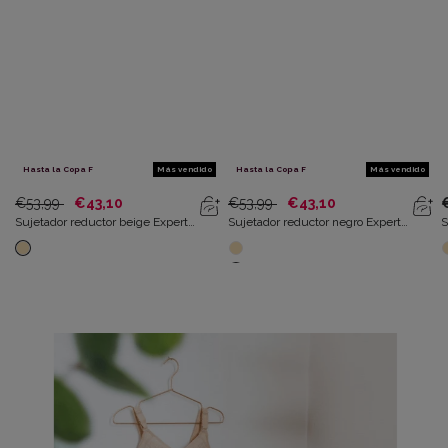
Hasta la Copa F
Más vendido
Hasta la Copa F
Más vendido
€53,99
€43,10
€53,99
€43,10
Sujetador reductor beige Expert
Sujetador reductor negro Expert
S
in Silhouette
in Silhouette
i