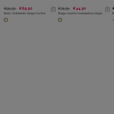
€99,99
€69,90
€74,99
€44,90
Body moldeador beige Control
Braga corpiño moldeadora beige
B
Control
C