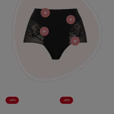
-
20%
-
20%