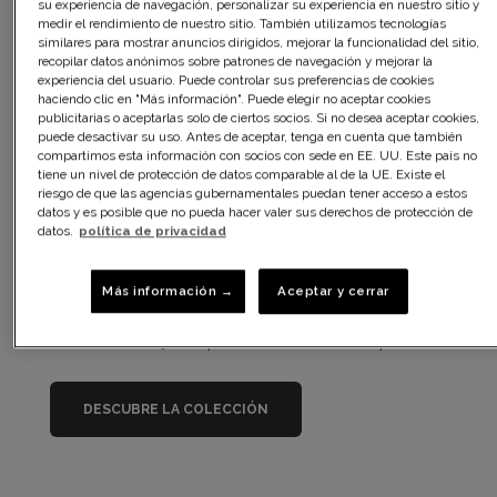
su experiencia de navegación, personalizar su experiencia en nuestro sitio y
medir el rendimiento de nuestro sitio. También utilizamos tecnologías
similares para mostrar anuncios dirigidos, mejorar la funcionalidad del sitio,
Perfect Silhouette
recopilar datos anónimos sobre patrones de navegación y mejorar la
experiencia del usuario. Puede controlar sus preferencias de cookies
haciendo clic en "Más información". Puede elegir no aceptar cookies
Découvrez la ligne de gaines
publicitarias o aceptarlas solo de ciertos socios. Si no desea aceptar cookies,
puede desactivar su uso. Antes de aceptar, tenga en cuenta que también
ventre plat & culottes serre-
compartimos esta información con socios con sede en EE. UU. Este país no
taille
tiene un nivel de protección de datos comparable al de la UE. Existe el
riesgo de que las agencias gubernamentales puedan tener acceso a estos
datos y es posible que no pueda hacer valer sus derechos de protección de
¿Buscas una lencería moldeadora eficaz? Esta es la promesa
datos.
política de privacidad
de la línea Perfect Silhouette con su amplio surtido de
ropa
interior moldeadora
cómoda para el día a día.
Más información →
Aceptar y cerrar
Por lo tanto, realza tu figura y ¡escoge de nuestra
colección el conjunto que te moldeará sin comprimirte!
DESCUBRE LA COLECCIÓN