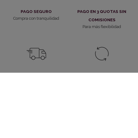
PAGO SEGURO
PAGO EN 3 QUOTAS SIN
Compra con tranquilidad
COMISIONES
Para más flexibilidad
ENTREGA RÁPIDA
DEVOLUCIONES
Envíos gratis a partir de 49
€
30 días para cambiar de opinión
SERVICIO AL CLIENTE
DERECHO DE DESISTIMIENTO
Siempre a tu disposición
Renunciar al contrato