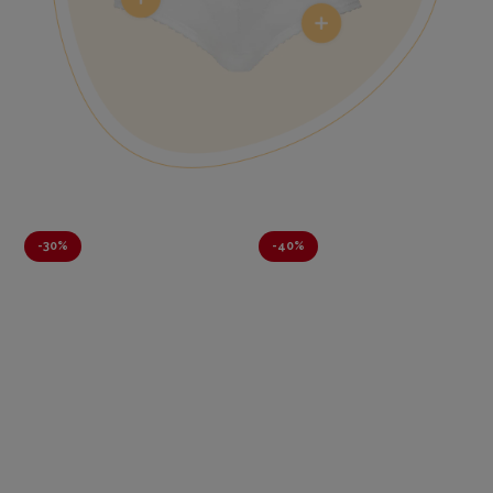
-
30%
-
40%