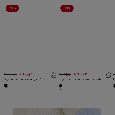
-
30%
-
30%
€34,99
€24,40
€34,99
€24,40
Sujetador con aros negro Perfect
Sujetador con aros blanco Perfect
B
Silhouette
Silhouette
S