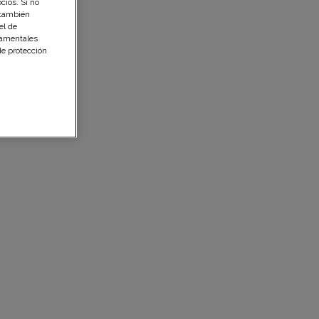
cios. Si no
 también
el de
namentales
de protección