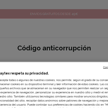
ENVÍOS GRATUITOS DESDE 49€
Código anticorrupción
Con
laytex respeta su privacidad.
 acepta todas o algunas de nuestras cookies, nos permite, según el grado de su conse
macenar cookies en su dispositivo terminal y leer información de estas cookies. Las c
queños archivos que se almacenan en su navegador que nos permiten realizar un se
 experiencia de navegación, personalizar su experiencia en nuestro sitio y medir el r
estro sitio. También utilizamos tecnologías similares para mostrar anuncios dirigidos,
ncionalidad del sitio, recopilar datos anónimos sobre patrones de navegación y mejora
periencia del usuario. Puede controlar sus preferencias de cookies haciendo clic en "