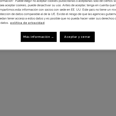
formación". Puede elegir no aceptar cookies publicitarias o aceptarlas solo de ciertos so
sea aceptar cookies, puede desactivar su uso. Antes de aceptar, tenga en cuenta que
mpartimos esta información con socios con sede en EE. UU. Este país no tiene un niv
otección de datos comparable al de la UE. Existe el riesgo de que las agencias guber
edan tener acceso a estos datos y es posible que no pueda hacer valer sus derechos 
 datos.
política de privacidad
Más información →
Aceptar y cerrar