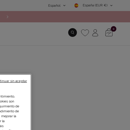
España (EUR €)
Español
NUEVA COLECCIÓN: ¡descubre las novedades, solo online
0
tinuar sin aceptar
ntimiento,
ookies son
guimiento de
endimiento de
 mejorar la
r la
Más