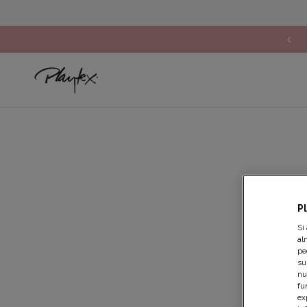
ÚLTIMOS DESCUENTOS: rebajas hasta -60%*
P
Si
al
pe
su
nu
fu
ex