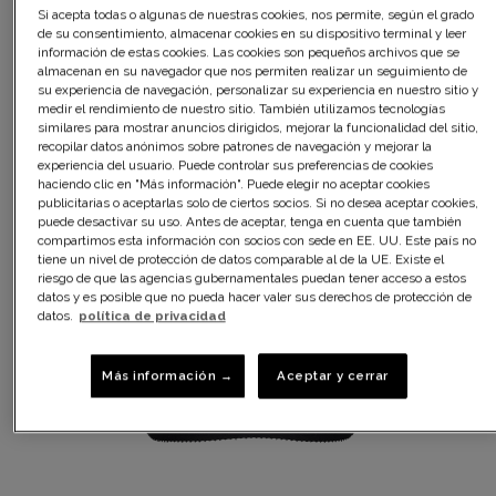
En résumé, si vous portez un
soutien-gorge
adapté à
Si acepta todas o algunas de nuestras cookies, nos permite, según el grado
votre taille et de bonne qualité, il n’y a pas de contre-
de su consentimiento, almacenar cookies en su dispositivo terminal y leer
indication à porter un soutien-gorge la journée.
información de estas cookies. Las cookies son pequeños archivos que se
almacenan en su navegador que nos permiten realizar un seguimiento de
su experiencia de navegación, personalizar su experiencia en nuestro sitio y
medir el rendimiento de nuestro sitio. También utilizamos tecnologías
similares para mostrar anuncios dirigidos, mejorar la funcionalidad del sitio,
recopilar datos anónimos sobre patrones de navegación y mejorar la
experiencia del usuario. Puede controlar sus preferencias de cookies
haciendo clic en "Más información". Puede elegir no aceptar cookies
publicitarias o aceptarlas solo de ciertos socios. Si no desea aceptar cookies,
puede desactivar su uso. Antes de aceptar, tenga en cuenta que también
compartimos esta información con socios con sede en EE. UU. Este país no
tiene un nivel de protección de datos comparable al de la UE. Existe el
riesgo de que las agencias gubernamentales puedan tener acceso a estos
datos y es posible que no pueda hacer valer sus derechos de protección de
datos.
política de privacidad
Más información →
Aceptar y cerrar