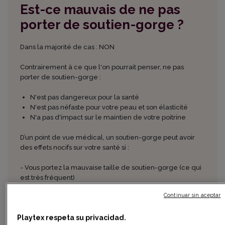
Est-ce mauvais de ne pas
porter de soutien-gorge ?
Dans la majorité de cas : NON
Contrairement à ce que l'on pourrait penser, ne pas
porter de soutien-gorge :
N'est pas dangereux pour la santé
N'est pas néfaste pour votre peau et son élasticité
N'a pas d'impact sur le maintien de votre poitrine
D’un point de vue médical, un soutien-gorge peut avoir
des effets nocifs sur votre santé si :
- Vous portez la mauvaise taille de soutien-gorge (ce qui
est très fréquent)
- La matière de vos sous-vêtements est de mauvaise
Continuar sin aceptar
qualité
- Vous dormez avec votre soutien-gorge
Playtex respeta su privacidad.