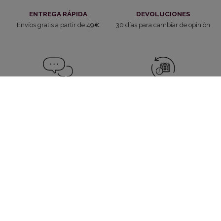
ENTREGA RÁPIDA
DEVOLUCIONES
Envíos gratis a partir de 49
€
30 días para cambiar de opinión
SERVICIO AL CLIENTE
DERECHO DE DESISTIMIENTO
Siempre a tu disposición
Renunciar al contrato
4.2
Customers rate us 4.2/5 based on 11253 reviews.
5654
by