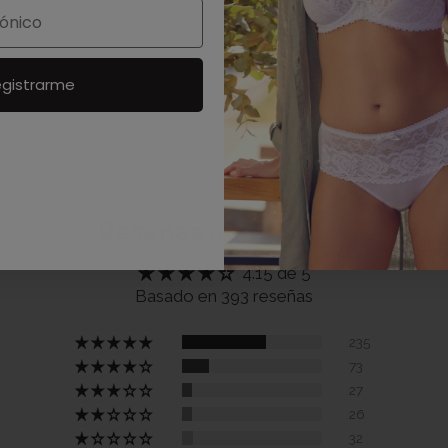
gistrarme
Reseñas de Clientes
4.15 de 5
Basado en 393 reseñas
235
73
27
26
32