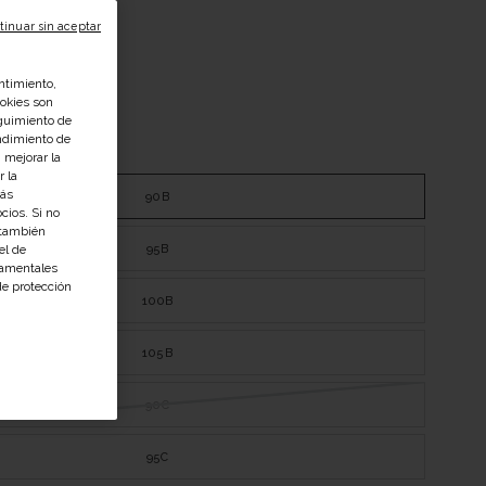
tinuar sin aceptar
ntimiento,
ookies son
guimiento de
endimiento de
Guía de tallas
 mejorar la
r la
Más
90B
cios. Si no
 también
95B
el de
namentales
de protección
100B
105B
90C
95C