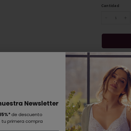
Cantidad
Descripción
Composición y
nuestra Newsletter
Entrega y devo
15%*
de descuento
 tu primera compra
Comparte: