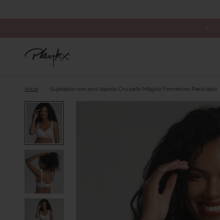
Inicio
/
Sujetador con aros blanco Cruzado Mágico Femenino Reciclado