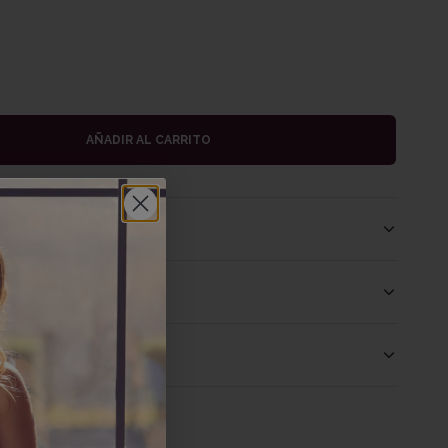
AÑADIR AL CARRITO
 cuidados
luciones