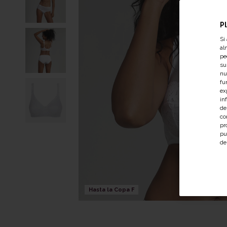
P
Si
al
pe
su
nu
fu
ex
in
de
co
pr
pu
de
Hasta la Copa F