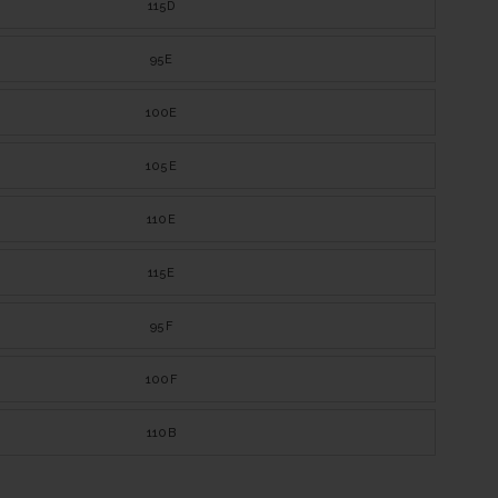
115D
95E
100E
105E
110E
115E
95F
100F
110B