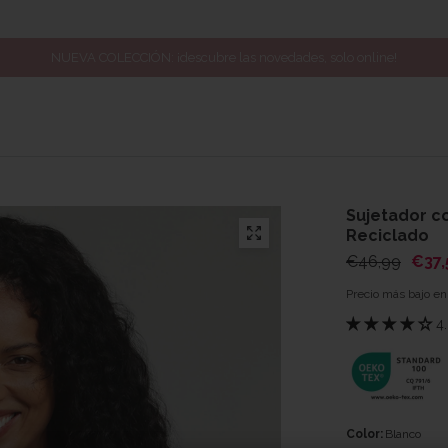
ÚLTIMOS DESCUENTOS: rebajas hasta -60%*
Sujetador c
Reciclado
€46,99
€37,
Precio más bajo en
4
Color:
Blanco