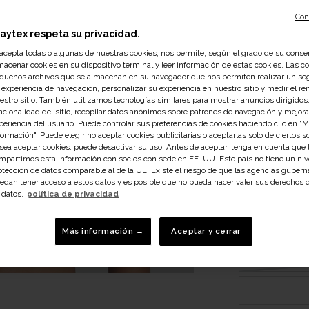
Con
laytex respeta su privacidad.
 acepta todas o algunas de nuestras cookies, nos permite, según el grado de su conse
macenar cookies en su dispositivo terminal y leer información de estas cookies. Las c
queños archivos que se almacenan en su navegador que nos permiten realizar un se
Talla
 experiencia de navegación, personalizar su experiencia en nuestro sitio y medir el r
90B
ES:
estro sitio. También utilizamos tecnologías similares para mostrar anuncios dirigidos,
ncionalidad del sitio, recopilar datos anónimos sobre patrones de navegación y mejora
periencia del usuario. Puede controlar sus preferencias de cookies haciendo clic en "
formación". Puede elegir no aceptar cookies publicitarias o aceptarlas solo de ciertos so
sea aceptar cookies, puede desactivar su uso. Antes de aceptar, tenga en cuenta que
mpartimos esta información con socios con sede en EE. UU. Este país no tiene un niv
otección de datos comparable al de la UE. Existe el riesgo de que las agencias guber
edan tener acceso a estos datos y es posible que no pueda hacer valer sus derechos 
 datos.
política de privacidad
Más información →
Aceptar y cerrar
Eco-responsable
Más vendido