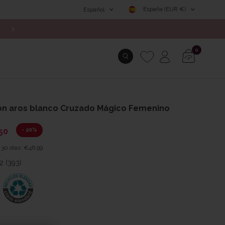
España (EUR €)
Español
ENVÍOS GRATUITOS DESDE 49€
0
on aros blanco Cruzado Mágico Femenino
- 20%
50
 30 días:
€46,99
.2 (393)