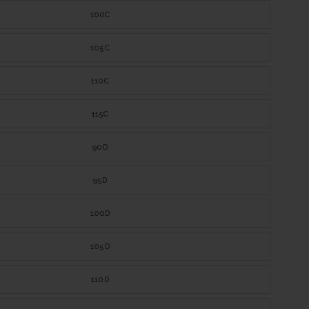
100C
105C
110C
115C
90D
95D
100D
105D
110D