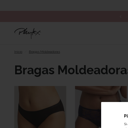
Inicio
/
Bragas Moldeadoras
Bragas Moldeadora
P
Si