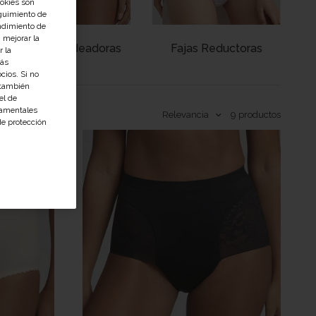
ookies son
guimiento de
endimiento de
 mejorar la
Bragas Moldeadoras
Fajas Reductoras
r la
Más
cios. Si no
 también
el de
namentales
Relevancia
9
productos
de protección