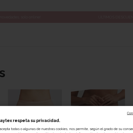
ÚLTIMOS DESCUENTOS: rebajas hasta -60%*
s
Con
laytex respeta su privacidad.
 acepta todas o algunas de nuestras cookies, nos permite, según el grado de su conse