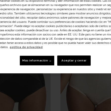
macenar cookies en su dispositivo terminal y leer información de estas cookies. Las c
queños archivos que se almacenan en su navegador que nos permiten realizar un se
 experiencia de navegación, personalizar su experiencia en nuestro sitio y medir el r
estro sitio. También utilizamos tecnologías similares para mostrar anuncios dirigidos,
Bragas Talle Alto
Bragas Tallas Grandes
ncionalidad del sitio, recopilar datos anónimos sobre patrones de navegación y mejora
periencia del usuario. Puede controlar sus preferencias de cookies haciendo clic en "
formación". Puede elegir no aceptar cookies publicitarias o aceptarlas solo de ciertos so
sea aceptar cookies, puede desactivar su uso. Antes de aceptar, tenga en cuenta que
mpartimos esta información con socios con sede en EE. UU. Este país no tiene un niv
otección de datos comparable al de la UE. Existe el riesgo de que las agencias guber
edan tener acceso a estos datos y es posible que no pueda hacer valer sus derechos 
 datos.
política de privacidad
Más información →
Aceptar y cerrar