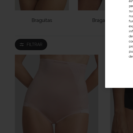
al
pe
su
nu
Braguitas
Bragas Midi
fu
ex
in
de
co
FILTRAR
pr
pu
de