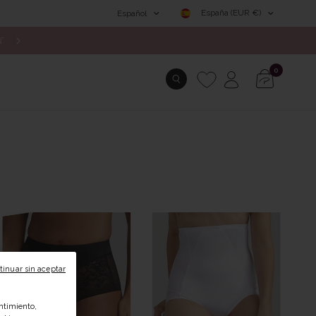
España (EUR €)
Español
ENVÍOS GRATUITOS DESDE 49€
0
tinuar sin aceptar
ntimiento,