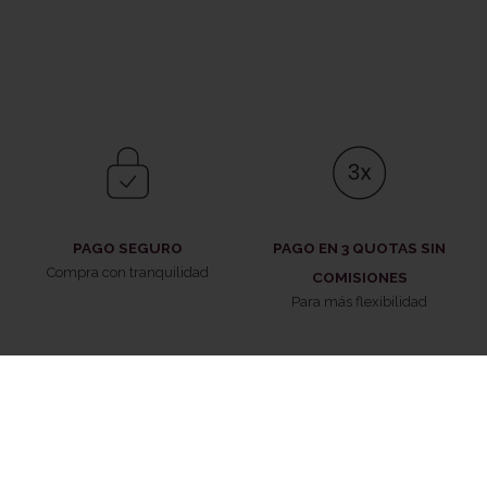
PAGO SEGURO
PAGO EN 3 QUOTAS SIN
Compra con tranquilidad
COMISIONES
Para más flexibilidad
ENTREGA RÁPIDA
DEVOLUCIONES