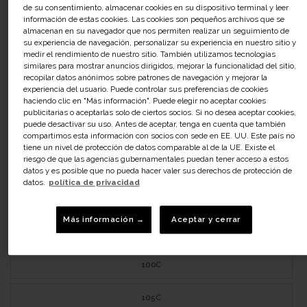
90B
Guía de tallas
ES:
de su consentimiento, almacenar cookies en su dispositivo terminal y leer
información de estas cookies. Las cookies son pequeños archivos que se
almacenan en su navegador que nos permiten realizar un seguimiento de
90B
su experiencia de navegación, personalizar su experiencia en nuestro sitio y
medir el rendimiento de nuestro sitio. También utilizamos tecnologías
similares para mostrar anuncios dirigidos, mejorar la funcionalidad del sitio,
95B
recopilar datos anónimos sobre patrones de navegación y mejorar la
experiencia del usuario. Puede controlar sus preferencias de cookies
100B
haciendo clic en "Más información". Puede elegir no aceptar cookies
publicitarias o aceptarlas solo de ciertos socios. Si no desea aceptar cookies,
puede desactivar su uso. Antes de aceptar, tenga en cuenta que también
105B
compartimos esta información con socios con sede en EE. UU. Este país no
tiene un nivel de protección de datos comparable al de la UE. Existe el
riesgo de que las agencias gubernamentales puedan tener acceso a estos
110B
datos y es posible que no pueda hacer valer sus derechos de protección de
datos.
política de privacidad
90C
Más información →
Aceptar y cerrar
95C
100C
105C