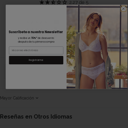
Reseñas en Otros Idiomas
1
2
3
Suscríbete a nuestra Newsletter
y recibe un
15%*
de descuento
después de tu primera compra
Email
Registrarme