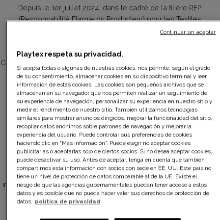
Depuis le 1er juillet 2024, dans le cadre de la filière REP
(Responsabilité Élargie du Producteur) pour les Textiles
d’Habillement, le Linge de maison et les Chaussures (TLC), un
Continuar sin aceptar
Fonds Réparation a été mis en place en France.
Playtex respeta su privacidad.
Ce dispositif a pour objectif de favoriser la réparation plutôt que le
Si acepta todas o algunas de nuestras cookies, nos permite, según el grado
remplacement des produits textiles, en proposant aux
de su consentimiento, almacenar cookies en su dispositivo terminal y leer
información de estas cookies. Las cookies son pequeños archivos que se
consommateurs des bonus financiers pour alléger le coût de
almacenan en su navegador que nos permiten realizar un seguimiento de
certaines réparations (coutures, fermetures, etc.).
su experiencia de navegación, personalizar su experiencia en nuestro sitio y
medir el rendimiento de nuestro sitio. También utilizamos tecnologías
similares para mostrar anuncios dirigidos, mejorar la funcionalidad del sitio,
recopilar datos anónimos sobre patrones de navegación y mejorar la
experiencia del usuario. Puede controlar sus preferencias de cookies
Quels avantages pour vous ?
haciendo clic en "Más información". Puede elegir no aceptar cookies
publicitarias o aceptarlas solo de ciertos socios. Si no desea aceptar cookies,
puede desactivar su uso. Antes de aceptar, tenga en cuenta que también
En faisant réparer vos vêtements éligibles chez un réparateur
compartimos esta información con socios con sede en EE. UU. Este país no
labellisé Refashion, vous pouvez bénéficier de réductions
tiene un nivel de protección de datos comparable al de la UE. Existe el
immédiates grâce au Fonds Réparation. Les montants des bonus
riesgo de que las agencias gubernamentales puedan tener acceso a estos
datos y es posible que no pueda hacer valer sus derechos de protección de
varient selon le type de réparation.
datos.
política de privacidad