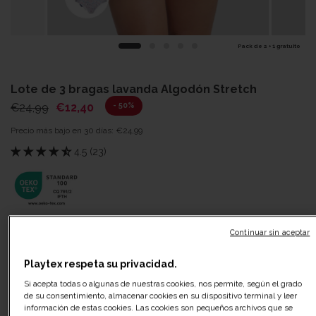
Pack de 2 + 1 gratuito
Lote de 3 bragas lavanda Algodón Stretch
- 50%
€24,99
€12,40
Precio más bajo en 30 días:
€24,99
4.5 (23)
Color:
Azul marino
Continuar sin aceptar
Playtex respeta su privacidad.
Si acepta todas o algunas de nuestras cookies, nos permite, según el grado
Talla
de su consentimiento, almacenar cookies en su dispositivo terminal y leer
S
Guía de tallas
información de estas cookies. Las cookies son pequeños archivos que se
ES: