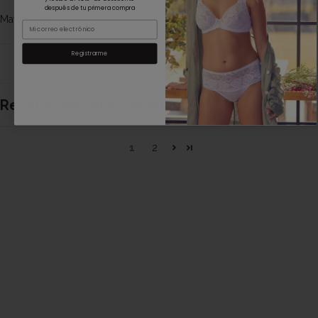
después de tu primera compra
Email
Registrarme