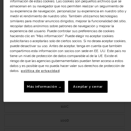
información de estas cookies. Las cookies son pequeños archivos que se
almacenan en su navegador que nos permiten realizar un seguimiento de
95B
su experiencia de navegación, personalizar su experiencia en nuestro sitio y
medir el rendimiento de nuestro sitio. También utilizamos tecnologías
similares para mostrar anuncios dirigidos, mejorar la funcionalidad del sitio,
100B
recopilar datos anónimos sobre patrones de navegación y mejorar la
experiencia del usuario. Puede controlar sus preferencias de cookies
haciendo clic en "Más información". Puede elegir no aceptar cookies
105B
publicitarias o aceptarlas solo de ciertos socios. Si no desea aceptar cookies,
puede desactivar su uso. Antes de aceptar, tenga en cuenta que también
110B
compartimos esta información con socios con sede en EE. UU. Este país no
tiene un nivel de protección de datos comparable al de la UE. Existe el
riesgo de que las agencias gubernamentales puedan tener acceso a estos
95C
datos y es posible que no pueda hacer valer sus derechos de protección de
datos.
política de privacidad
100C
Más información →
Aceptar y cerrar
105C
110C
100D